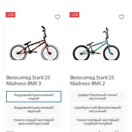
-23%
-22%
Велосипед Stark'25
Велосипед Stark'25
Madness BMX 3
Madness BMX 2
бордовый/оранжевый/
графит/зеленый неон/
серый
песочный
бордовый/оранжевый/
серебристый/фиолетовый/
черный
песочный
темно-серый матовый/
темно-еловый матовый/
красный/красный
голубой/голубой