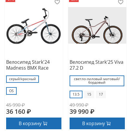
Велосипед Stark'24
Велосипед Stark'25 Viva
Madness BMX Race
27.2 D
серый/красный
светло-лиловый матовый/
бордовый
OS
13.5
15
17
45 990 ₽
49 990 ₽
36 160 ₽
39 990 ₽
В корзину
В корзину