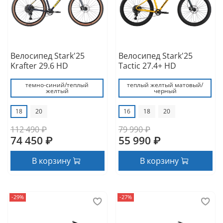
Велосипед Stark'25
Велосипед Stark'25
Krafter 29.6 HD
Tactic 27.4+ HD
темно-синий/теплый
теплый желтый матовый/
желтый
черный
18
20
16
18
20
112 490 ₽
79 990 ₽
74 450 ₽
55 990 ₽
В корзину
В корзину
-29%
-27%