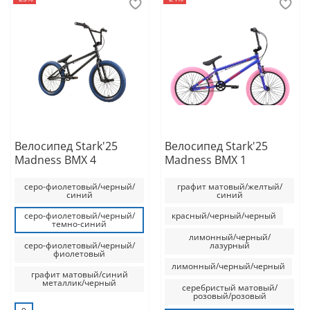
Велосипед Stark'25
Велосипед Stark'25
Madness BMX 4
Madness BMX 1
серо-фиолетовый/черный/
графит матовый/желтый/
синий
синий
серо-фиолетовый/черный/
красный/черный/черный
темно-синий
лимонный/черный/
серо-фиолетовый/черный/
лазурный
фиолетовый
лимонный/черный/черный
графит матовый/синий
металлик/черный
серебристый матовый/
розовый/розовый