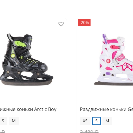
-20%
ижные коньки Arctic Boy
Раздвижные коньки G
S
M
XS
S
M
 ₽
3 480 ₽