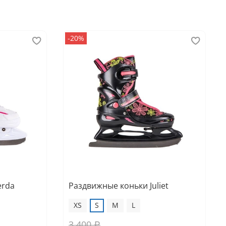
-20%
erda
Раздвижные коньки Juliet
XS
S
M
L
3 400 ₽