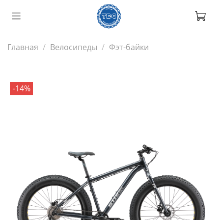
Главная
Велосипеды
Фэт-байки
-14%