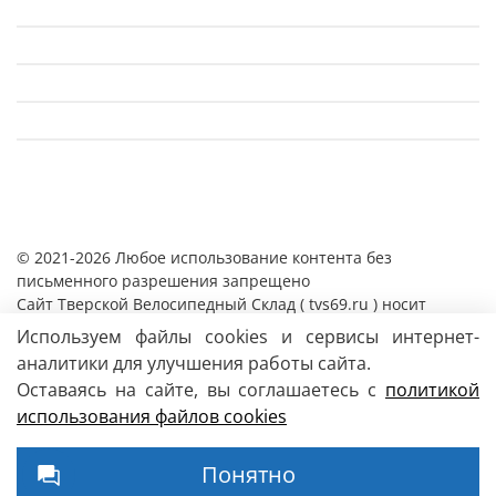
© 2021-2026 Любое использование контента без
письменного разрешения запрещено
Cайт Тверской Велосипедный Склад ( tvs69.ru ) носит
исключительно информационный характер и ни при каких
Используем файлы cookies и сервисы интернет-
условиях информация, цены и иные материалы
аналитики для улучшения работы сайта.
размещенные на сайте, не являются публичной офертой,
Оставаясь на сайте, вы соглашаетесь с
политикой
определяемой положениями Статьи 437 Гражданского
использования файлов сookies
кодекса РФ.
Магазин
велосипедов и аксессуаров
Понятно