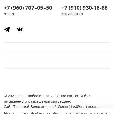
+7 (960) 707–05–50
+7 (910) 930-18-88
магазин
веломастерская
© 2021-2026 Любое использование контента без
письменного разрешения запрещено
Cайт Тверской Велосипедный Склад ( tvs69.ru ) носит
исключительно информационный характер и ни при каких
Используем файлы cookies и сервисы интернет-