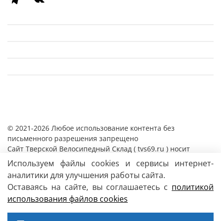
© 2021-2026 Любое использование контента без
письменного разрешения запрещено
Cайт Тверской Велосипедный Склад ( tvs69.ru ) носит
исключительно информационный характер и ни при каких
Используем файлы cookies и сервисы интернет-
условиях информация, цены и иные материалы
аналитики для улучшения работы сайта.
размещенные на сайте, не являются публичной офертой,
Оставаясь на сайте, вы соглашаетесь с
политикой
определяемой положениями Статьи 437 Гражданского
использования файлов сookies
кодекса РФ.
Магазин
велосипедов и аксессуаров