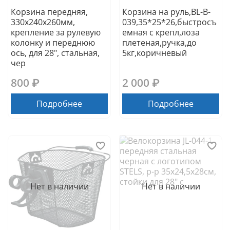
Корзина передняя,
Корзина на руль,BL-B-
330х240х260мм,
039,35*25*26,быстросъ
крепление за рулевую
емная с крепл,лоза
колонку и переднюю
плетеная,ручка,до
ось, для 28", стальная,
5кг,коричневый
чер
800 ₽
2 000 ₽
Подробнее
Подробнее
Нет в наличии
Нет в наличии