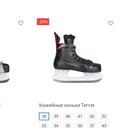
-20%
d
Хоккейные коньки Terret
38
39
40
41
42
32
33
34
35
36
37
43