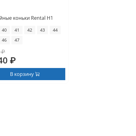
йные коньки Rental H1
40
41
42
43
44
46
47
 ₽
40 ₽
В корзину