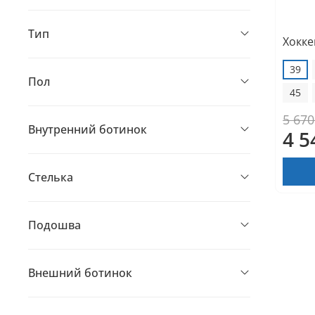
Тип
Хокке
39
Пол
45
5 670
Внутренний ботинок
4 5
Стелька
Подошва
Внешний ботинок