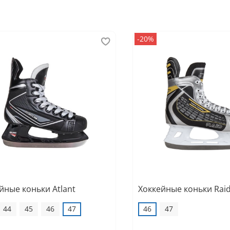
-20%
йные коньки Atlant
Хоккейные коньки Rai
44
45
46
47
46
47