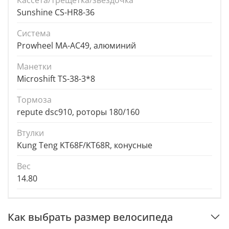
Кассета/трещетка/звездочка
Sunshine CS-HR8-36
Система
Prowheel MA-AC49, алюминий
Манетки
Microshift TS-38-3*8
Тормоза
repute dsc910, роторы 180/160
Втулки
Kung Teng KT68F/KT68R, конусные
Вес
14.80
Как выбрать размер велосипеда