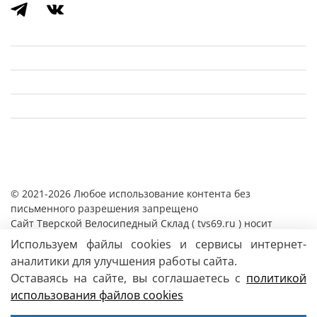
© 2021-2026 Любое использование контента без
письменного разрешения запрещено
Cайт Тверской Велосипедный Склад ( tvs69.ru ) носит
исключительно информационный характер и ни при каких
Используем файлы cookies и сервисы интернет-
условиях информация, цены и иные материалы
аналитики для улучшения работы сайта.
размещенные на сайте, не являются публичной офертой,
Оставаясь на сайте, вы соглашаетесь с
политикой
определяемой положениями Статьи 437 Гражданского
использования файлов сookies
кодекса РФ.