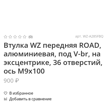
арт.
WZ-A285FBQ
(0)
Втулка WZ передняя ROAD,
алюминиевая, под V-br, на
эксцентрике, 36 отверстий,
ось M9х100
900 ₽
В избранное
Добавить в сравнение