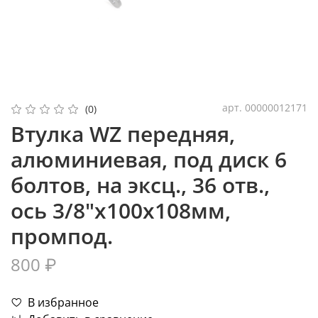
арт.
00000012171
(0)
Втулка WZ передняя,
алюминиевая, под диск 6
болтов, на эксц., 36 отв.,
ось 3/8"х100x108мм,
промпод.
800 ₽
В избранное