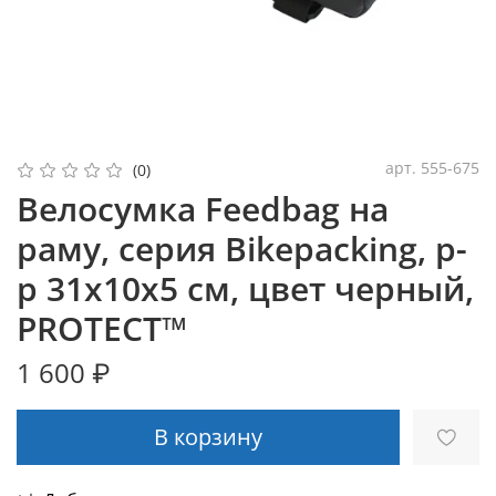
арт.
555-675
(0)
Велосумка Feedbag на
раму, серия Bikepacking, р-
р 31х10х5 см, цвет черный,
PROTECT™
1 600 ₽
В корзину