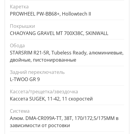
Каретка
PROWHEEL PW-BB68+, Hollowtech II
Покрышки
CHAOYANG GRAVEL MT 700X38C, SKINWALL
Обода
STARSRIM R21-5R, Tubeless Ready, алюминиевые,
двойные, пистонированные
Задний переключатель
L-TWOO GR 9
Кассета/трещетка/звездочка
Кассета SUGEK, 11-42, 11 скоростей
Система
Алюм. DMA-CR099A-TT, 38T, 170/172,5/175MM в
зависимости от ростовки