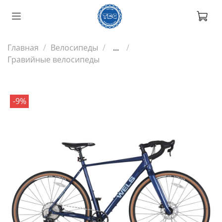
Главная
Велосипеды
...
Гравийные велосипеды
-9%