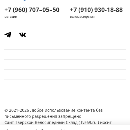
+7 (960) 707–05–50
+7 (910) 930-18-88
магазин
веломастерская
© 2021-2026 Любое использование контента без
письменного разрешения запрещено
Cайт Тверской Велосипедный Склад ( tvs69.ru ) носит
исключительно информационный характер и ни при каких