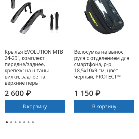
Крылья EVOLUTION MTB
Велосумка на вынос
24-29", комплект
руля с отделением для
передне/заднее,
смартфона, р-р
крепеж: на штаны
18,5х10х9 см, цвет
вилки, заднее на
черный, PROTECT™
верхние перь
2 600 ₽
1 150 ₽
В корзину
В корзину