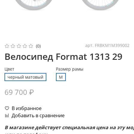
арт.
FRBKМ1M399002
(0)
Велосипед Format 1313 29
Цвет
Размер рамы
черный матовый
M
69 700 ₽
В избранное
Добавить в сравнение
В
магазине
действует
специальная
цена
на
эту
мо