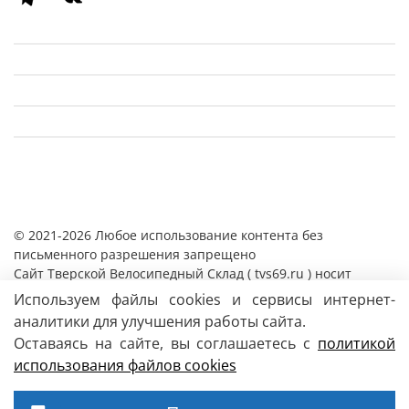
© 2021-2026 Любое использование контента без
письменного разрешения запрещено
Cайт Тверской Велосипедный Склад ( tvs69.ru ) носит
исключительно информационный характер и ни при каких
Используем файлы cookies и сервисы интернет-
условиях информация, цены и иные материалы
аналитики для улучшения работы сайта.
размещенные на сайте, не являются публичной офертой,
Оставаясь на сайте, вы соглашаетесь с
политикой
определяемой положениями Статьи 437 Гражданского
использования файлов сookies
кодекса РФ.
Магазин
велосипедов и аксессуаров