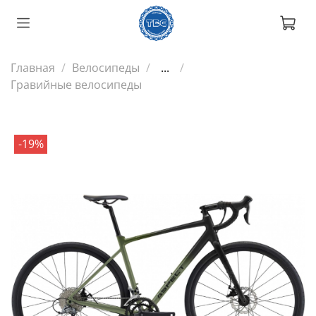
Главная
Велосипеды
...
Гравийные велосипеды
-19%